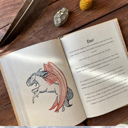
Metamorfosis. Quadern de escritura
terapéutica.
Disseny i matéria / Identitat i relat